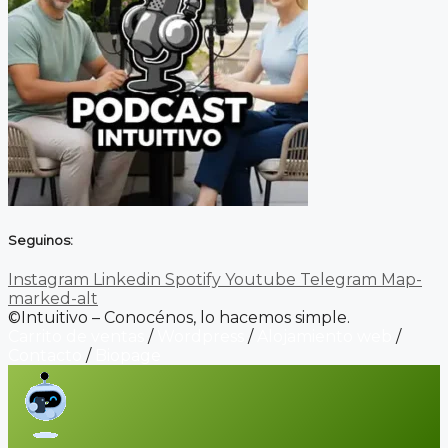
Seguinos:
Instagram
Linkedin
Spotify
Youtube
Telegram
Map-
marked-alt
©Intuitivo – Conocénos, lo hacemos simple.
Carrito de ventas
/
Wordpress
/
Alojamiento web
/
Contacto
/
Biopage