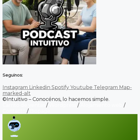
Seguinos:
Instagram
Linkedin
Spotify
Youtube
Telegram
Map-
marked-alt
©Intuitivo – Conocénos, lo hacemos simple.
Carrito de ventas
/
Wordpress
/
Alojamiento web
/
Contacto
/
Biopage