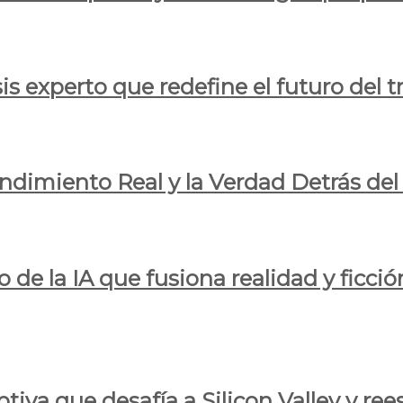
is experto que redefine el futuro del t
endimiento Real y la Verdad Detrás de
o de la IA que fusiona realidad y ficció
iva que desafía a Silicon Valley y reesc