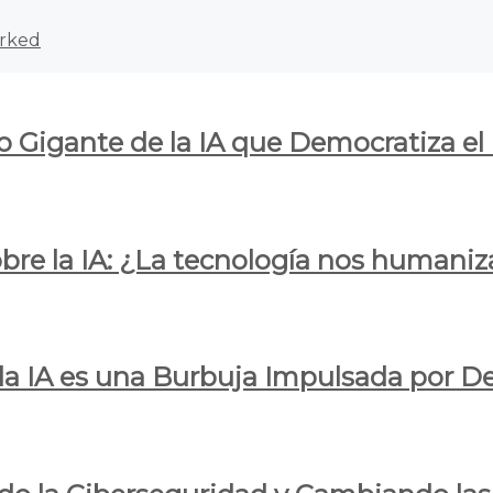
rked
o Gigante de la IA que Democratiza el
obre la IA: ¿La tecnología nos humani
e la IA es una Burbuja Impulsada por