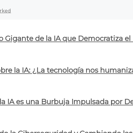
rked
o Gigante de la IA que Democratiza el
obre la IA: ¿La tecnología nos humani
e la IA es una Burbuja Impulsada por