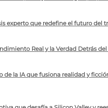
is experto que redefine el futuro del t
endimiento Real y la Verdad Detrás de
o de la IA que fusiona realidad y ficció
iva que desafía a Silicon Valley y reesc