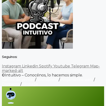
Seguinos:
Instagram
Linkedin
Spotify
Youtube
Telegram
Map-
marked-alt
©Intuitivo – Conocénos, lo hacemos simple.
Carrito de ventas
/
Wordpress
/
Alojamiento web
/
Contacto
/
Biopage