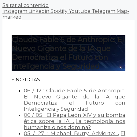
Saltar al contenido
Instagram
Linkedin
Spotify
Youtube
Telegram
Map-
marked
Claude Fable 5 de Anthropic: El
Nuevo Gigante de la IA que
Democratiza el Futuro con
Inteligencia y Seguridad
+ NOTICIAS
06
/
12
:
Claude Fable 5 de Anthropic:
El Nuevo Gigante de la IA que
Democratiza el Futuro con
Inteligencia y Seguridad
06
/
05
:
El Papa León XIV y su bomba
ética sobre la IA: ¿La tecnología nos
humaniza o nos domina?
05
/
27
:
Michael Burry Advierte: ¿El