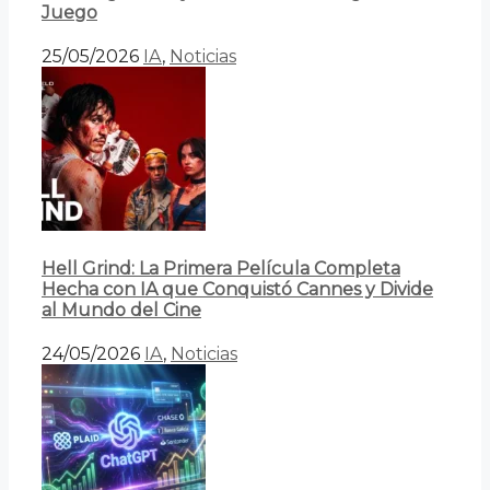
Juego
25/05/2026
IA
,
Noticias
Hell Grind: La Primera Película Completa
Hecha con IA que Conquistó Cannes y Divide
al Mundo del Cine
24/05/2026
IA
,
Noticias