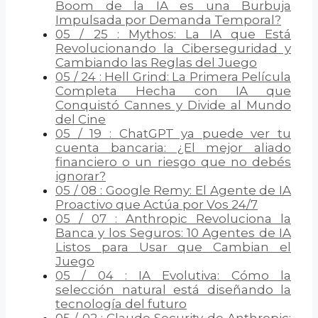
Boom de la IA es una Burbuja
Impulsada por Demanda Temporal?
05
/
25
:
Mythos: La IA que Está
Revolucionando la Ciberseguridad y
Cambiando las Reglas del Juego
05
/
24
:
Hell Grind: La Primera Película
Completa Hecha con IA que
Conquistó Cannes y Divide al Mundo
del Cine
05
/
19
:
ChatGPT ya puede ver tu
cuenta bancaria: ¿El mejor aliado
financiero o un riesgo que no debés
ignorar?
05
/
08
:
Google Remy: El Agente de IA
Proactivo que Actúa por Vos 24/7
05
/
07
:
Anthropic Revoluciona la
Banca y los Seguros: 10 Agentes de IA
Listos para Usar que Cambian el
Juego
05
/
04
:
IA Evolutiva: Cómo la
selección natural está diseñando la
tecnología del futuro
05
/
02
:
Claude Security de Anthropic: