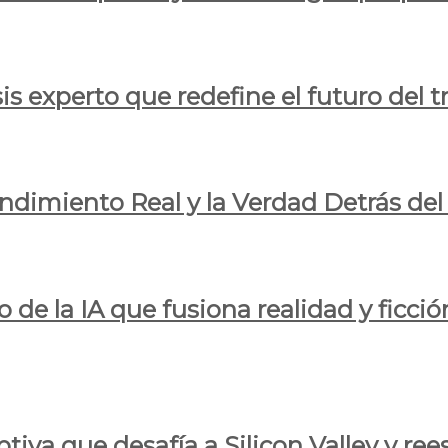
is experto que redefine el futuro del t
endimiento Real y la Verdad Detrás de
o de la IA que fusiona realidad y ficció
iva que desafía a Silicon Valley y reesc