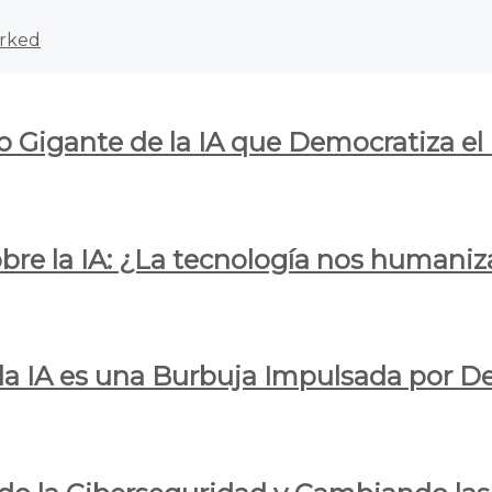
rked
o Gigante de la IA que Democratiza el
obre la IA: ¿La tecnología nos humani
e la IA es una Burbuja Impulsada por