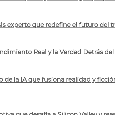
is experto que redefine el futuro del t
endimiento Real y la Verdad Detrás de
o de la IA que fusiona realidad y ficció
iva que desafía a Silicon Valley y reesc