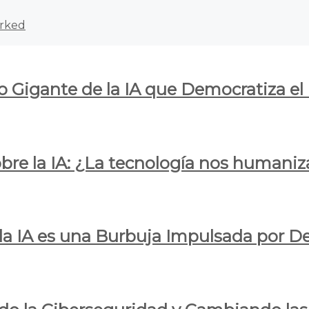
rked
o Gigante de la IA que Democratiza el
obre la IA: ¿La tecnología nos humani
e la IA es una Burbuja Impulsada por