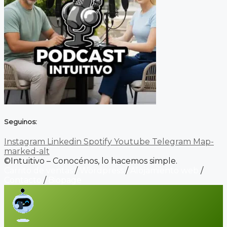
Seguinos:
Instagram
Linkedin
Spotify
Youtube
Telegram
Map-
marked-alt
©Intuitivo – Conocénos, lo hacemos simple.
Carrito de ventas
/
Wordpress
/
Alojamiento web
/
Contacto
/
Biopage