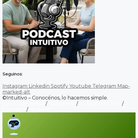
Seguinos:
Instagram
Linkedin
Spotify
Youtube
Telegram
Map-
marked-alt
©Intuitivo – Conocénos, lo hacemos simple.
Carrito de ventas
/
Wordpress
/
Alojamiento web
/
Contacto
/
Biopage