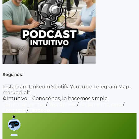
Seguinos:
Instagram
Linkedin
Spotify
Youtube
Telegram
Map-
marked-alt
©Intuitivo – Conocénos, lo hacemos simple.
Carrito de ventas
/
Wordpress
/
Alojamiento web
/
Contacto
/
Biopage