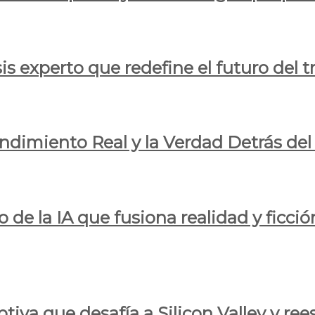
is experto que redefine el futuro del t
endimiento Real y la Verdad Detrás de
o de la IA que fusiona realidad y ficció
iva que desafía a Silicon Valley y reesc