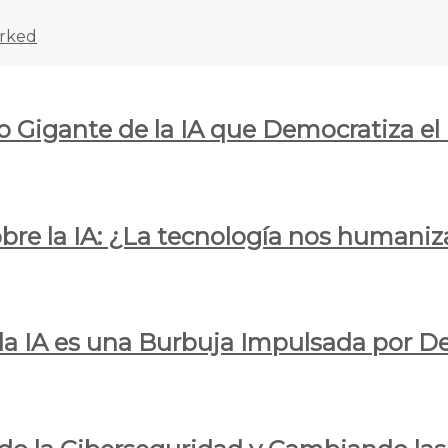
rked
o Gigante de la IA que Democratiza el
obre la IA: ¿La tecnología nos humani
e la IA es una Burbuja Impulsada por