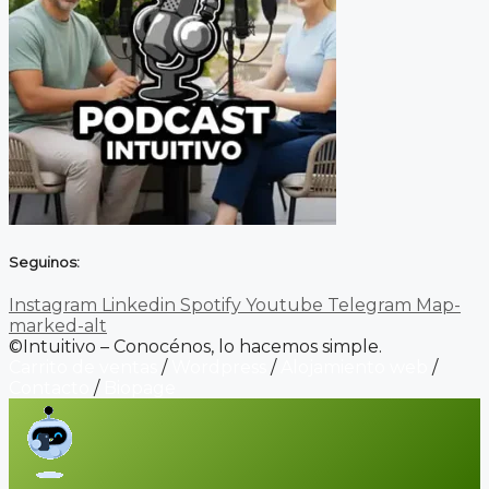
Seguinos:
Instagram
Linkedin
Spotify
Youtube
Telegram
Map-
marked-alt
©Intuitivo – Conocénos, lo hacemos simple.
Carrito de ventas
/
Wordpress
/
Alojamiento web
/
Contacto
/
Biopage