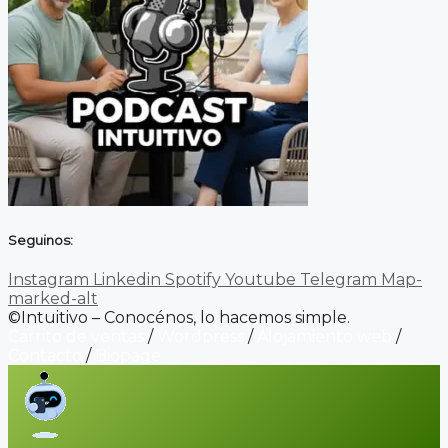
Seguinos:
Instagram
Linkedin
Spotify
Youtube
Telegram
Map-
marked-alt
©Intuitivo – Conocénos, lo hacemos simple.
Carrito de ventas
/
Wordpress
/
Alojamiento web
/
Contacto
/
Biopage