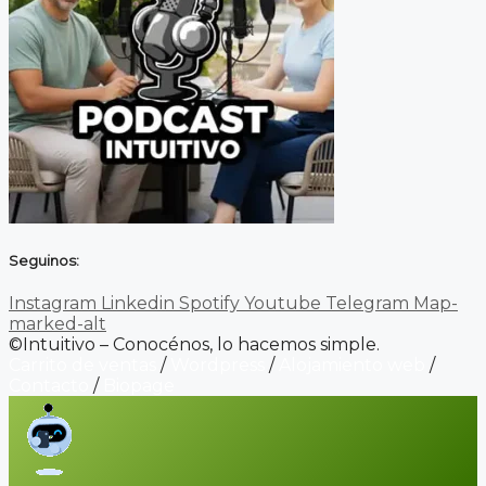
Seguinos:
Instagram
Linkedin
Spotify
Youtube
Telegram
Map-
marked-alt
©Intuitivo – Conocénos, lo hacemos simple.
Carrito de ventas
/
Wordpress
/
Alojamiento web
/
Contacto
/
Biopage