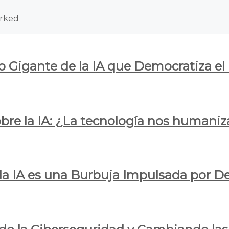
rked
o Gigante de la IA que Democratiza el
obre la IA: ¿La tecnología nos humani
e la IA es una Burbuja Impulsada por