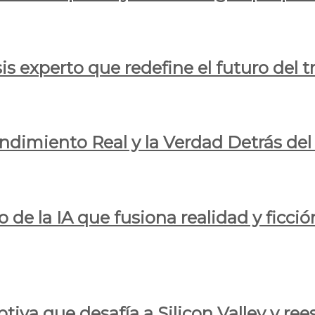
is experto que redefine el futuro del t
endimiento Real y la Verdad Detrás de
o de la IA que fusiona realidad y ficció
iva que desafía a Silicon Valley y reesc