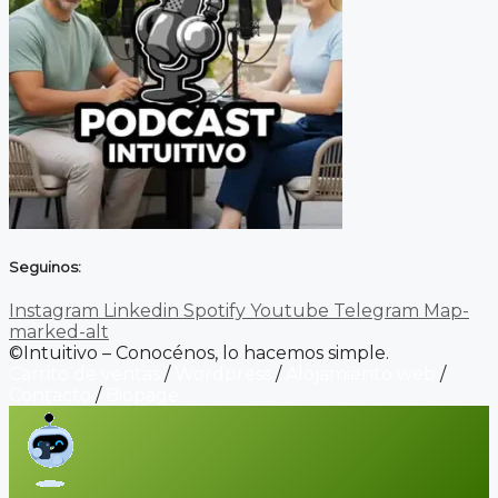
Seguinos:
Instagram
Linkedin
Spotify
Youtube
Telegram
Map-
marked-alt
©Intuitivo – Conocénos, lo hacemos simple.
Carrito de ventas
/
Wordpress
/
Alojamiento web
/
Contacto
/
Biopage