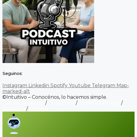
Seguinos:
Instagram
Linkedin
Spotify
Youtube
Telegram
Map-
marked-alt
©Intuitivo – Conocénos, lo hacemos simple.
Carrito de ventas
/
Wordpress
/
Alojamiento web
/
Contacto
/
Biopage