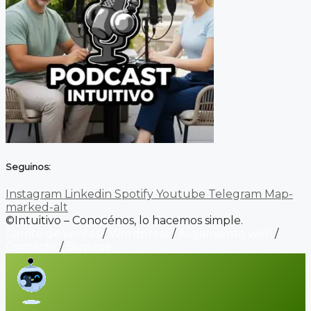
Seguinos:
Instagram
Linkedin
Spotify
Youtube
Telegram
Map-
marked-alt
©Intuitivo – Conocénos, lo hacemos simple.
Carrito de ventas
/
Wordpress
/
Alojamiento web
/
Contacto
/
Biopage