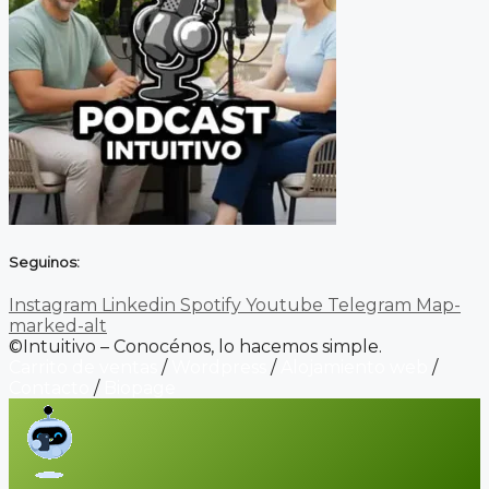
Seguinos:
Instagram
Linkedin
Spotify
Youtube
Telegram
Map-
marked-alt
©Intuitivo – Conocénos, lo hacemos simple.
Carrito de ventas
/
Wordpress
/
Alojamiento web
/
Contacto
/
Biopage