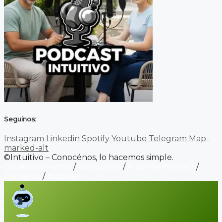
Seguinos:
Instagram
Linkedin
Spotify
Youtube
Telegram
Map-
marked-alt
©Intuitivo – Conocénos, lo hacemos simple.
Carrito de ventas
/
Wordpress
/
Alojamiento web
/
Contacto
/
Biopage