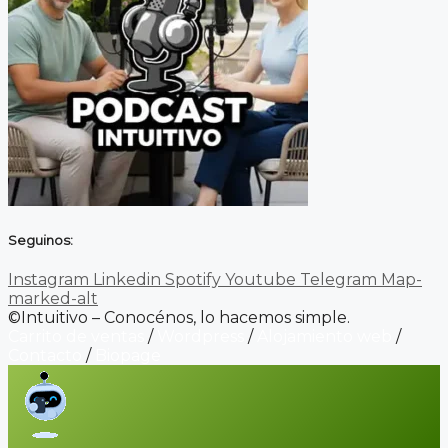
Seguinos:
Instagram
Linkedin
Spotify
Youtube
Telegram
Map-
marked-alt
©Intuitivo – Conocénos, lo hacemos simple.
Carrito de ventas
/
Wordpress
/
Alojamiento web
/
Contacto
/
Biopage