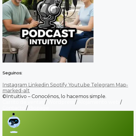
Seguinos:
Instagram
Linkedin
Spotify
Youtube
Telegram
Map-
marked-alt
©Intuitivo – Conocénos, lo hacemos simple.
Carrito de ventas
/
Wordpress
/
Alojamiento web
/
Contacto
/
Biopage