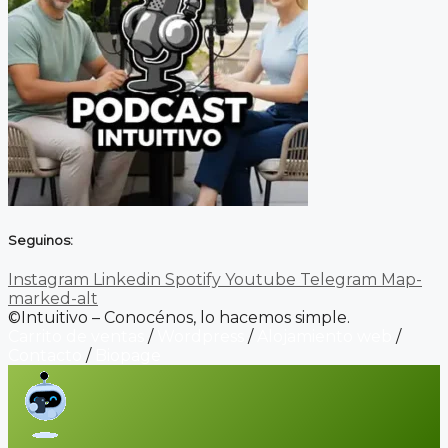
Seguinos:
Instagram
Linkedin
Spotify
Youtube
Telegram
Map-
marked-alt
©Intuitivo – Conocénos, lo hacemos simple.
Carrito de ventas
/
Wordpress
/
Alojamiento web
/
Contacto
/
Biopage