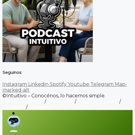
Seguinos:
Instagram
Linkedin
Spotify
Youtube
Telegram
Map-
marked-alt
©Intuitivo – Conocénos, lo hacemos simple.
Carrito de ventas
/
Wordpress
/
Alojamiento web
/
Contacto
/
Biopage