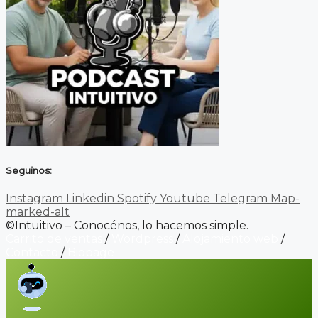
Seguinos:
Instagram
Linkedin
Spotify
Youtube
Telegram
Map-
marked-alt
©Intuitivo – Conocénos, lo hacemos simple.
Carrito de ventas
/
Wordpress
/
Alojamiento web
/
Contacto
/
Biopage