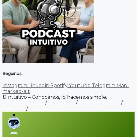
Seguinos:
Instagram
Linkedin
Spotify
Youtube
Telegram
Map-
marked-alt
©Intuitivo – Conocénos, lo hacemos simple.
Carrito de ventas
/
Wordpress
/
Alojamiento web
/
Contacto
/
Biopage