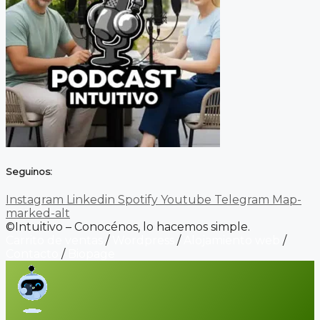
Seguinos:
Instagram
Linkedin
Spotify
Youtube
Telegram
Map-
marked-alt
©Intuitivo – Conocénos, lo hacemos simple.
Carrito de ventas
/
Wordpress
/
Alojamiento web
/
Contacto
/
Biopage