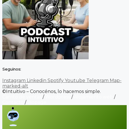
Seguinos:
Instagram
Linkedin
Spotify
Youtube
Telegram
Map-
marked-alt
©Intuitivo – Conocénos, lo hacemos simple.
Carrito de ventas
/
Wordpress
/
Alojamiento web
/
Contacto
/
Biopage