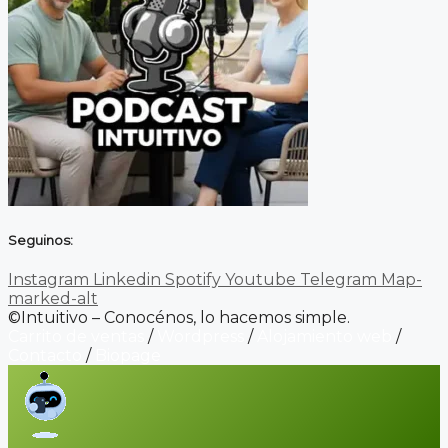
Seguinos:
Instagram
Linkedin
Spotify
Youtube
Telegram
Map-
marked-alt
©Intuitivo – Conocénos, lo hacemos simple.
Carrito de ventas
/
Wordpress
/
Alojamiento web
/
Contacto
/
Biopage