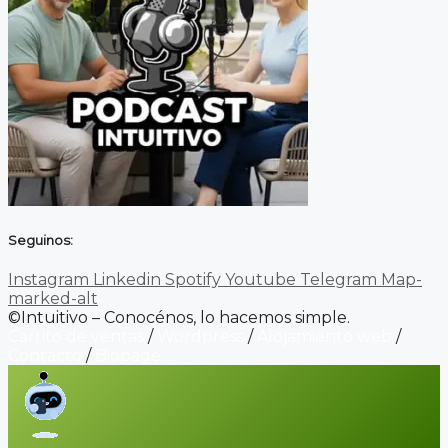
Seguinos:
Instagram
Linkedin
Spotify
Youtube
Telegram
Map-
marked-alt
©Intuitivo – Conocénos, lo hacemos simple.
Carrito de ventas
/
Wordpress
/
Alojamiento web
/
Contacto
/
Biopage