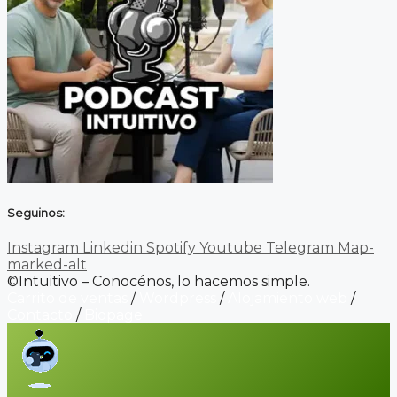
Seguinos:
Instagram
Linkedin
Spotify
Youtube
Telegram
Map-
marked-alt
©Intuitivo – Conocénos, lo hacemos simple.
Carrito de ventas
/
Wordpress
/
Alojamiento web
/
Contacto
/
Biopage