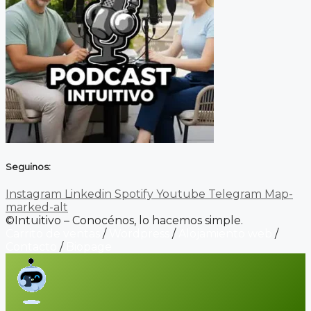
Seguinos:
Instagram
Linkedin
Spotify
Youtube
Telegram
Map-
marked-alt
©Intuitivo – Conocénos, lo hacemos simple.
Carrito de ventas
/
Wordpress
/
Alojamiento web
/
Contacto
/
Biopage