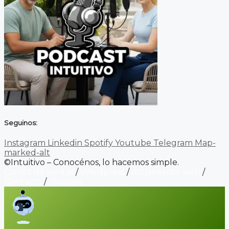
Seguinos:
Instagram
Linkedin
Spotify
Youtube
Telegram
Map-
marked-alt
©Intuitivo – Conocénos, lo hacemos simple.
Carrito de ventas
/
Wordpress
/
Alojamiento web
/
Contacto
/
Biopage