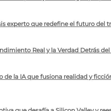
is experto que redefine el futuro del t
endimiento Real y la Verdad Detrás de
o de la IA que fusiona realidad y ficció
iva que desafía a Silicon Valley y reesc