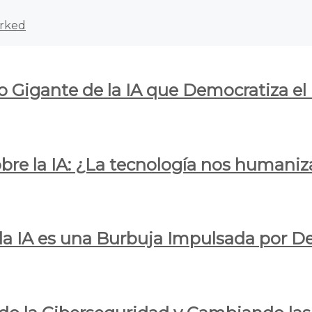
rked
o Gigante de la IA que Democratiza el
obre la IA: ¿La tecnología nos humani
e la IA es una Burbuja Impulsada por