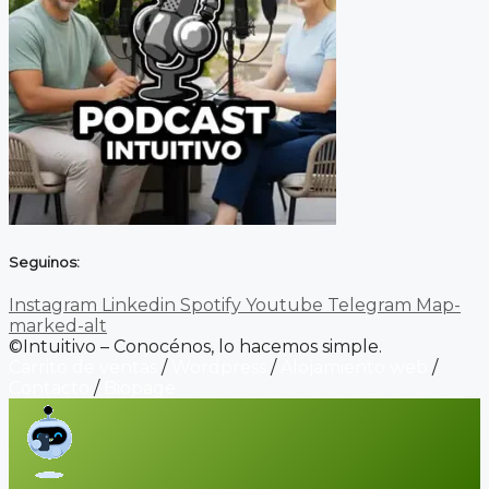
Seguinos:
Instagram
Linkedin
Spotify
Youtube
Telegram
Map-
marked-alt
©Intuitivo – Conocénos, lo hacemos simple.
Carrito de ventas
/
Wordpress
/
Alojamiento web
/
Contacto
/
Biopage