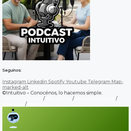
Seguinos:
Instagram
Linkedin
Spotify
Youtube
Telegram
Map-
marked-alt
©Intuitivo – Conocénos, lo hacemos simple.
Carrito de ventas
/
Wordpress
/
Alojamiento web
/
Contacto
/
Biopage