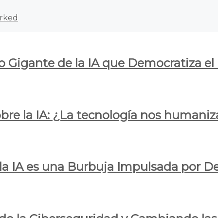
rked
o Gigante de la IA que Democratiza el
obre la IA: ¿La tecnología nos humani
e la IA es una Burbuja Impulsada por