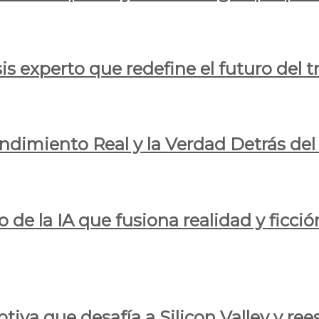
is experto que redefine el futuro del t
endimiento Real y la Verdad Detrás de
o de la IA que fusiona realidad y ficció
iva que desafía a Silicon Valley y reesc