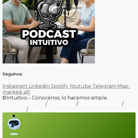
Seguinos:
Instagram
Linkedin
Spotify
Youtube
Telegram
Map-
marked-alt
©Intuitivo – Conocénos, lo hacemos simple.
Carrito de ventas
/
Wordpress
/
Alojamiento web
/
Contacto
/
Biopage