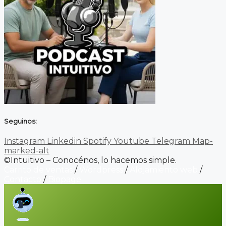
Seguinos:
Instagram
Linkedin
Spotify
Youtube
Telegram
Map-
marked-alt
©Intuitivo – Conocénos, lo hacemos simple.
Carrito de ventas
/
Wordpress
/
Alojamiento web
/
Contacto
/
Biopage