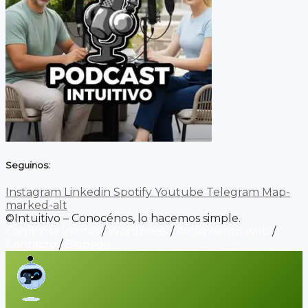
Seguinos:
Instagram
Linkedin
Spotify
Youtube
Telegram
Map-
marked-alt
©Intuitivo – Conocénos, lo hacemos simple.
Carrito de ventas
/
Wordpress
/
Alojamiento web
/
Contacto
/
Biopage