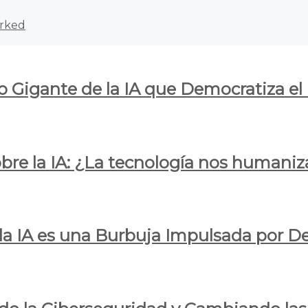
rked
o Gigante de la IA que Democratiza el
obre la IA: ¿La tecnología nos humani
e la IA es una Burbuja Impulsada por