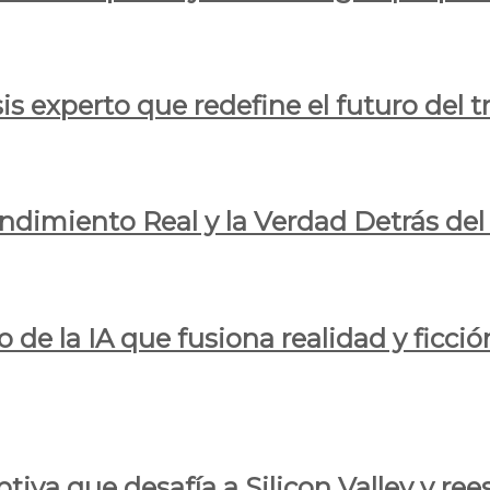
is experto que redefine el futuro del t
endimiento Real y la Verdad Detrás de
o de la IA que fusiona realidad y ficció
iva que desafía a Silicon Valley y reesc