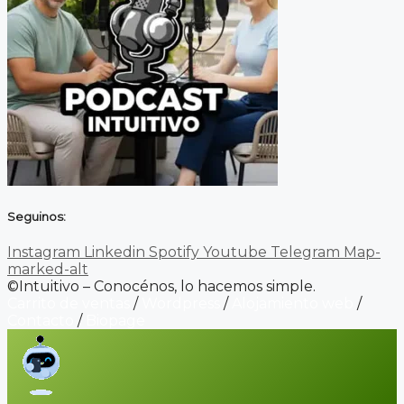
Seguinos:
Instagram
Linkedin
Spotify
Youtube
Telegram
Map-
marked-alt
©Intuitivo – Conocénos, lo hacemos simple.
Carrito de ventas
/
Wordpress
/
Alojamiento web
/
Contacto
/
Biopage