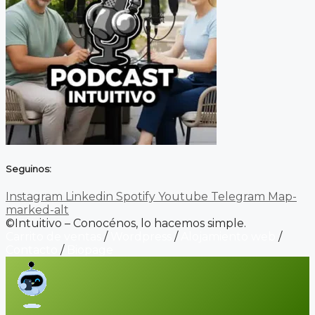
Seguinos:
Instagram
Linkedin
Spotify
Youtube
Telegram
Map-
marked-alt
©Intuitivo – Conocénos, lo hacemos simple.
Carrito de ventas
/
Wordpress
/
Alojamiento web
/
Contacto
/
Biopage