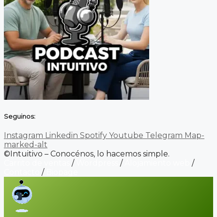
Seguinos:
Instagram
Linkedin
Spotify
Youtube
Telegram
Map-
marked-alt
©Intuitivo – Conocénos, lo hacemos simple.
Carrito de ventas
/
Wordpress
/
Alojamiento web
/
Contacto
/
Biopage