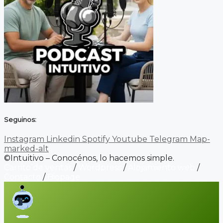
Seguinos:
Instagram
Linkedin
Spotify
Youtube
Telegram
Map-
marked-alt
©Intuitivo – Conocénos, lo hacemos simple.
Carrito de ventas
/
Wordpress
/
Alojamiento web
/
Contacto
/
Biopage