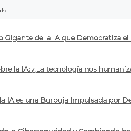
rked
o Gigante de la IA que Democratiza el
obre la IA: ¿La tecnología nos humani
e la IA es una Burbuja Impulsada por