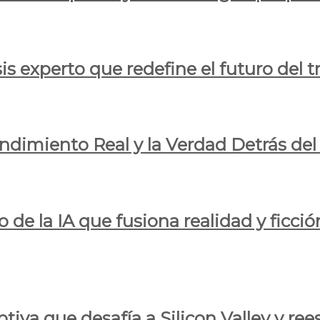
is experto que redefine el futuro del t
endimiento Real y la Verdad Detrás de
o de la IA que fusiona realidad y ficció
iva que desafía a Silicon Valley y reesc