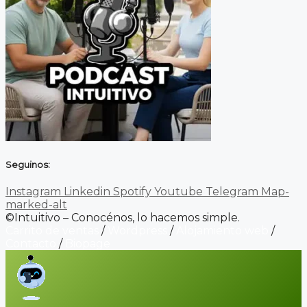
Seguinos:
Instagram
Linkedin
Spotify
Youtube
Telegram
Map-
marked-alt
©Intuitivo – Conocénos, lo hacemos simple.
Carrito de ventas
/
Wordpress
/
Alojamiento web
/
Contacto
/
Biopage