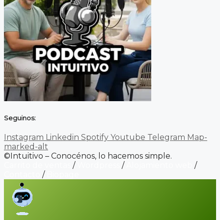
Seguinos:
Instagram
Linkedin
Spotify
Youtube
Telegram
Map-
marked-alt
©Intuitivo – Conocénos, lo hacemos simple.
Carrito de ventas
/
Wordpress
/
Alojamiento web
/
Contacto
/
Biopage