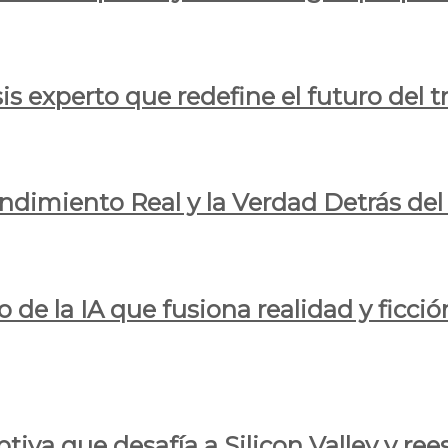
is experto que redefine el futuro del t
endimiento Real y la Verdad Detrás de
o de la IA que fusiona realidad y ficció
iva que desafía a Silicon Valley y reesc