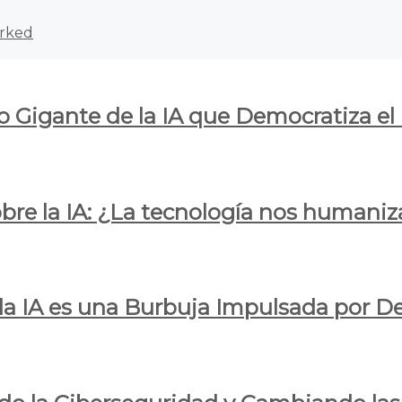
rked
o Gigante de la IA que Democratiza el
obre la IA: ¿La tecnología nos humani
e la IA es una Burbuja Impulsada por